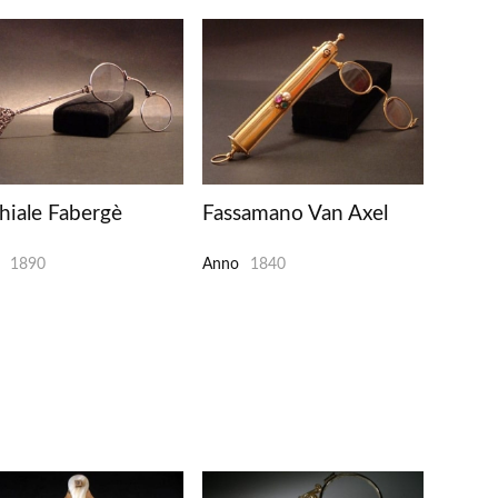
hiale Fabergè
Fassamano Van Axel
1890
Anno
1840