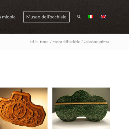
a miopia
Museo dell’occhiale
Sei in:
Home
/
Museo dell’occhiale
/
Collezione privata