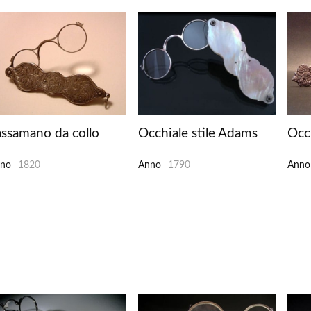
assamano da collo
Occhiale stile Adams
Occ
no
1820
Anno
1790
Anno