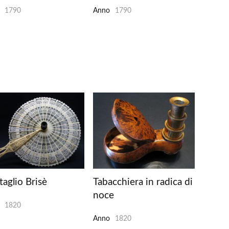
1790
Anno
1790
taglio Brisè
Tabacchiera in radica di
noce
1820
Anno
1820