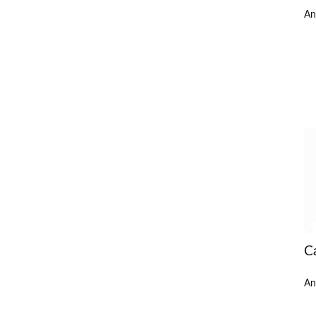
An
C
An