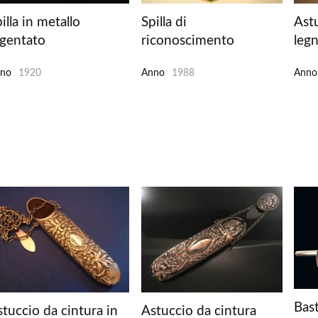
illa in metallo
Spilla di
Astu
rgentato
riconoscimento
leg
no
1920
Anno
1988
Anno
Bas
tuccio da cintura in
Astuccio da cintura