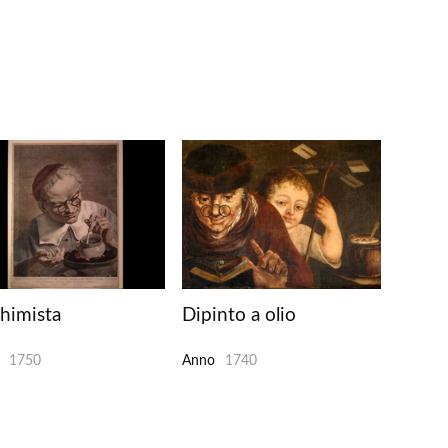
chimista
Dipinto a olio
1750
Anno
1740