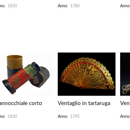
no
1850
Anno
1780
Anno
annocchiale corto
Ventaglio in tartaruga
Ven
no
1820
Anno
1795
Anno