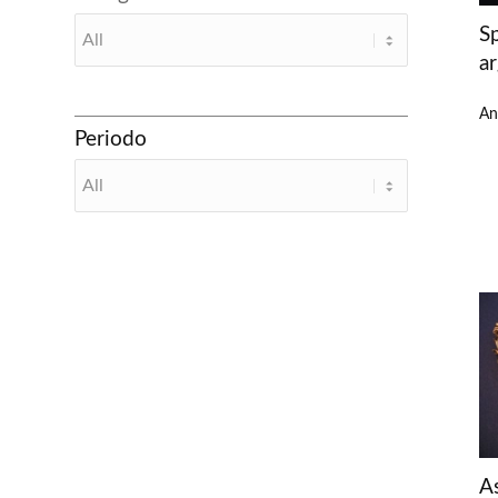
Sp
a
An
Periodo
As