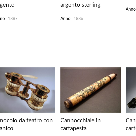
rgento
argento sterling
Anno
no
1887
Anno
1886
inocolo da teatro con
Cannocchiale in
Can
anico
cartapesta
car