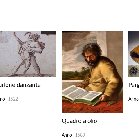
urlone danzante
Per
no
1622
Anno
Quadro a olio
Anno
1680