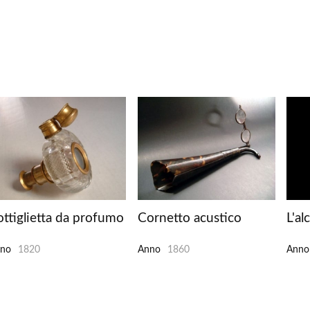
ottiglietta da profumo
Cornetto acustico
L'al
no
1820
Anno
1860
Anno