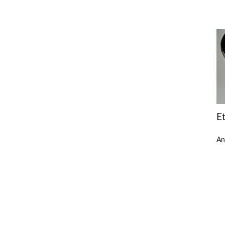
Et
An