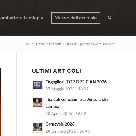
ombattere la miopia
Museo dell’occhiale
Sei in:
Home
/
Prodotti
/
Oriental Spectacles with Temples
ULTIMI ARTICOLI
Orgogliosi, TOP OPTICIAN 2026!
27 Maggio 2026 - 18:29
I baìcoli veneziani e la Venezia che
cambia
20 Aprile 2026 - 16:02
Carnevale 2026
28 Gennaio 2026 - 16:40