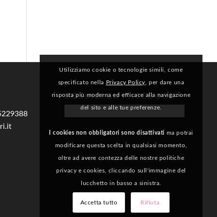
Utilizziamo cookie o tecnologie simili, come
specificato nella
Privacy Policy
, per dare una
SEGUICI SU FACEBOOK
risposta più moderna ed efficace alla navigazione
del sito e alle tue preferenze.
5229388
i.it
I cookies non obbligatori sono disattivati
ma potrai
modificare questa scelta in qualsiasi momento,
i
oltre ad avere contezza delle nostre politiche
privacy e cookies, cliccando sull'immagine del
lucchetto in basso a sinistra.
Accetta tutto
Rifiuta