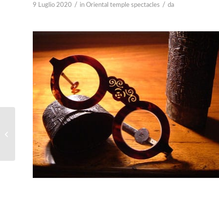
/
/
9 Luglio 2020
in
Oriental temple spectacles
da
Oriental Bow Spectacles