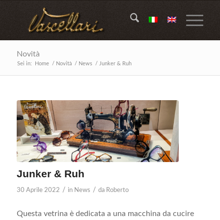
Novità
Sei in:
Home
/
Novità
/
News
/
Junker & Ruh
Junker & Ruh
/
/
30 Aprile 2022
in
News
da
Roberto
Questa vetrina è dedicata a una macchina da cucire