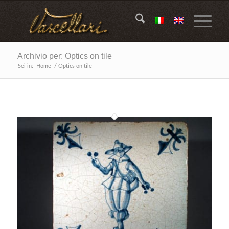
Archivio per: Optics on tile
Sei in:
Home
/
Optics on tile